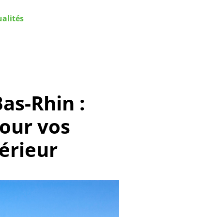
ualités
as-Rhin :
pour vos
érieur