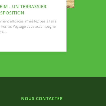
IM : UN TERRASSIER
ISPOSITION
ment efficaces, n’hésitez pas à faire
e. Thomas Paysage vous accompagne
nt...
NOUS CONTACTER