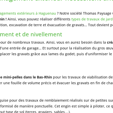
gements extérieurs à Haguenau
? Notre société Thomas Paysage 
hin !
Ainsi, vous pouvez réaliser différents
types de travaux de jard
tion, excavation de terre et évacuation de gravats… Tout devient p
ement et de nivellement
é pour de nombreux travaux. Ainsi, vous en aurez besoin dans la
cré
, d’une entrée de garage… Et surtout pour la réalisation du gros œu
lacer les gravats grâce aux lames du godet, puis d’uniformiser le 
de mini-pelles dans le Bas-Rhin
pour les travaux de viabilisation de 
r une fouille de volume précis et évacuer les gravats en fin de cha
equise pour des travaux de remblaiement réalisés sur de petites su
iformisé de manière ponctuelle. Cet engin est simple à piloter, ce
t type de sol (terres, graviers, sables,…).