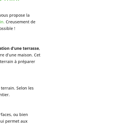
vous propose la
in.
Creusement de
ossible !
ation d’une terrasse
,
vre d’une maison. Cet
terrain à préparer
terrain. Selon les
ntier.
rfaces, ou bien
 qui permet aux