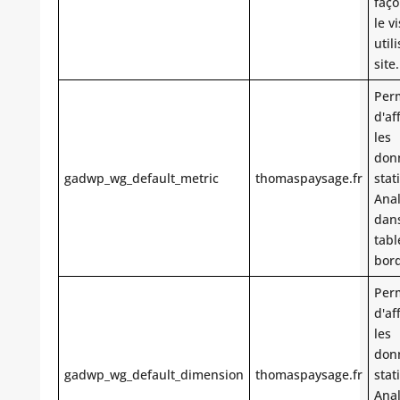
faço
le v
utili
site.
Per
d'af
les
don
gadwp_wg_default_metric
thomaspaysage.fr
stat
Anal
dan
tabl
bor
Per
d'af
les
don
gadwp_wg_default_dimension
thomaspaysage.fr
stat
Anal