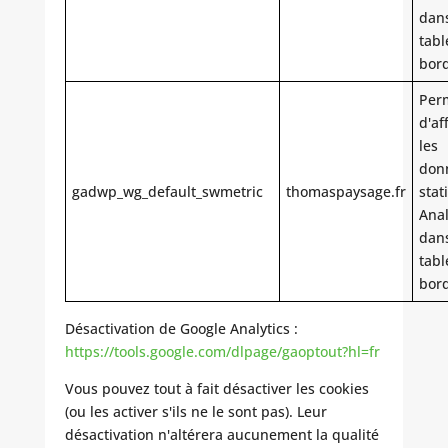
dan
tabl
bor
Per
d'af
les
don
gadwp_wg_default_swmetric
thomaspaysage.fr
stat
Anal
dan
tabl
bor
Désactivation de Google Analytics :
https://tools.google.com/dlpage/gaoptout?hl=fr
Vous pouvez tout à fait désactiver les cookies
(ou les activer s'ils ne le sont pas). Leur
désactivation n'altérera aucunement la qualité