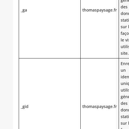
gén
des
_ga
thomaspaysage.fr
don
stat
sur 
faço
le v
utili
site.
Enre
un
iden
uni
util
gén
des
_gid
thomaspaysage.fr
don
stat
sur 